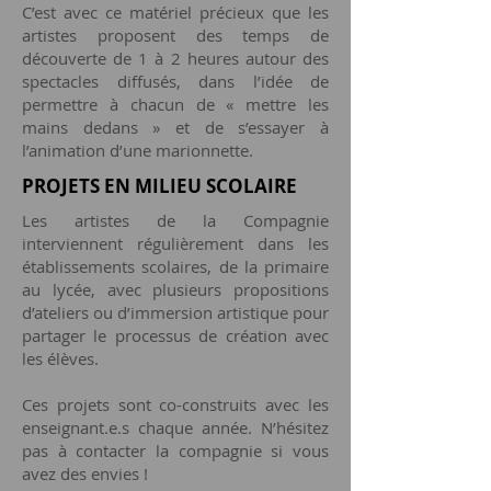
C’est avec ce matériel précieux que les
artistes proposent des temps de
découverte de 1 à 2 heures autour des
spectacles diffusés, dans l’idée de
permettre à chacun de « mettre les
mains dedans » et de s’essayer à
l’animation d’une marionnette.
PROJETS EN MILIEU SCOLAIRE
Les artistes de la Compagnie
interviennent régulièrement dans les
établissements scolaires, de la primaire
au lycée, avec plusieurs propositions
d’ateliers ou d’immersion artistique pour
partager le processus de création avec
les élèves.
Ces projets sont co-construits avec les
enseignant.e.s chaque année. N’hésitez
pas à contacter la compagnie si vous
avez des envies !