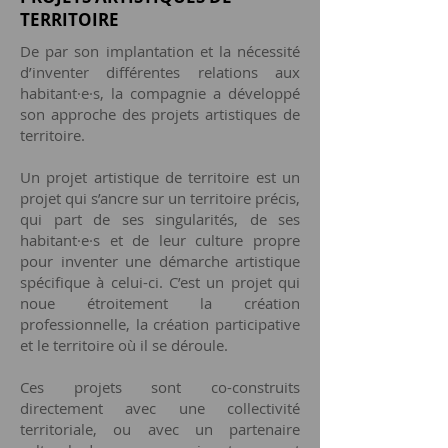
TERRITOIRE
De par son implantation et la nécessité
d’inventer différentes relations aux
habitant·e·s, la compagnie a développé
son approche des projets artistiques de
territoire.
Un projet artistique de territoire est un
projet qui s’ancre sur un territoire précis,
qui part de ses singularités, de ses
habitant·e·s et de leur culture propre
pour inventer une démarche artistique
spécifique à celui-ci. C’est un projet qui
noue étroitement la création
professionnelle, la création participative
et le territoire où il se déroule.
Ces projets sont co-construits
directement avec une collectivité
territoriale, ou avec un partenaire