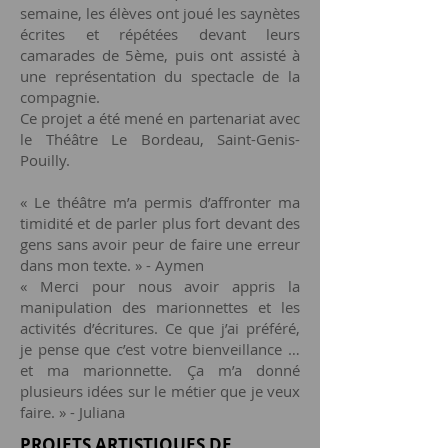
semaine, les élèves ont joué les saynètes
écrites et répétées devant leurs
camarades de 5ème, puis ont assisté à
une représentation du spectacle de la
compagnie.
Ce projet a été mené en partenariat avec
le Théâtre Le Bordeau, Saint-Genis-
Pouilly.
« Le théâtre m’a permis d’affronter ma
timidité et de parler plus fort devant des
gens sans avoir peur de faire une erreur
dans mon texte. » - Aymen
« Merci pour nous avoir appris la
manipulation des marionnettes et les
activités d’écritures. Ce que j’ai préféré,
je pense que c’est votre bienveillance …
et ma marionnette. Ça m’a donné
plusieurs idées sur le métier que je veux
faire. » - Juliana
PROJETS ARTISTIQUES DE