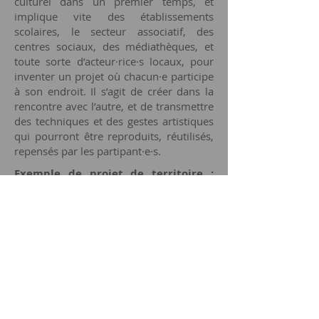
culturel dans un premier temps, et
implique vite des établissements
scolaires, le secteur associatif, des
centres sociaux, des médiathèques, et
toute sorte d’acteur·rice·s locaux, pour
inventer un projet où chacun·e participe
à son endroit. Il s’agit de créer dans la
rencontre avec l’autre, et de transmettre
des techniques et des gestes artistiques
qui pourront être reproduits, réutilisés,
repensés par les partipant·e·s.
Exemple de projet de territoire :
Célébrations des Tentatives, un
OVNI avec la Comédie de Valence -
CDN en 2023
À partir d’une enquête auprès des
biologistes et paléontologistes du
territoire de Drôme Ardèche, l'autrice
Gwendoline Soublin a écrit un texte qui
s’applique à donner la parole aux
espèces disparues du territoire.