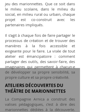
jeu des marionnettes. Que ce soit dans
le milieu scolaire, dans le milieu du
social, en milieu rural ou urbain, chaque
projet est co-construit avec les
partenaires impliqués.
Il s’agit à chaque fois de faire partager le
processus de création et de trouver des
manières à la fois accessible et
exigeante pour le faire. La visée de tout
atelier est émancipatoire : comment
partager des outils, des savoir-faire, des
imaginaires qui permettent à chacun·e
de développer sa propre sensibilité, sa
propre culture et sa propre créativité.
ATELIERS DÉCOUVERTES DU
THÉÂTRE DE MARIONNETTES
La Compagnie Arnica a construit des
valises pédagogiques, c’est à dire des
marionnettes dédiées à la découverte.