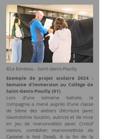
©Le Bordeau - Saint-Genis-Pouilly
Exemple de projet scolaire 2024 :
Semaine d'immersion au Collège de
Saint-Genis-Pouilly (01)
Lors d'une semaine balisée, la
compagnie a mené auprès d'une classe
de 5ème des ateliers d'écriture (avec
Gwendoline Soublin, autrice) et de mise
en jeu de marionnettes (avec Cristof
Hanon, comédien marionnettiste de
Castelet Is Not Dead). À la fin de la