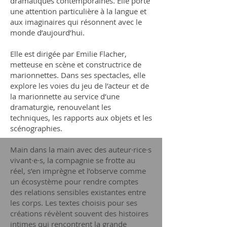
dramatiques contemporaines. Elle porte
une attention particulière à la langue et
aux imaginaires qui résonnent avec le
monde d’aujourd’hui.
Elle est dirigée par Emilie Flacher,
metteuse en scène et constructrice de
marionnettes. Dans ses spectacles, elle
explore les voies du jeu de l’acteur et de
la marionnette au service d’une
dramaturgie, renouvelant les
techniques, les rapports aux objets et les
scénographies.
Main dans la main avec des auteur·rice·s
vivant·e·s, la compagnie se frotte au
réel, s’en imprègne et l’observe comme
un écosystème pour rendre comptes
des relations sensibles existantes entre
les corps. Les textes choisis pour ses
créations révèlent souvent des histoires
intimes qui rencontrent la grande