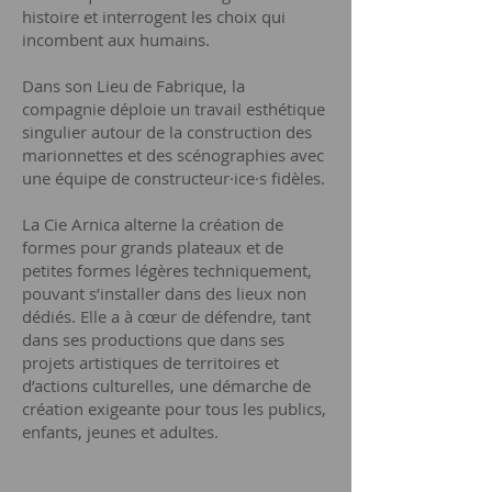
histoire et interrogent les choix qui
incombent aux humains.
Dans son Lieu de Fabrique, la
compagnie déploie un travail esthétique
singulier autour de la construction des
marionnettes et des scénographies avec
une équipe de constructeur·ice·s fidèles.
La Cie Arnica alterne la création de
formes pour grands plateaux et de
petites formes légères techniquement,
pouvant s’installer dans des lieux non
dédiés. Elle a à cœur de défendre, tant
dans ses productions que dans ses
projets artistiques de territoires et
d’actions culturelles, une démarche de
création exigeante pour tous les publics,
enfants, jeunes et adultes.